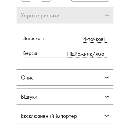
Характеристики
Затискачі
4-точкові
Версія
Підйомник/яма
Опис
Відгуки
Ексклюзивний імпортер