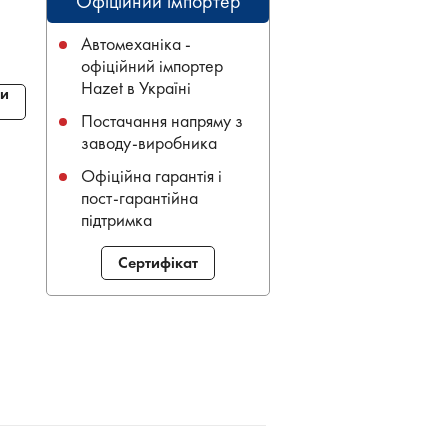
Офіційний імпортер
Автомеханіка -
офіційний імпортер
Hazet в Україні
и
Постачання напряму з
заводу-виробника
Офіційна гарантія і
пост-гарантійна
підтримка
Сертифікат