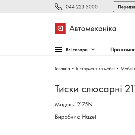
044 223 5000
Передзв
Автомеханіка
Про комп
Всі товари
Розпродаж
Головна
Інструмент та меблі
Меблі 
Обладнання для СТО
Обладнання для
Тиски слюсарні 2
шиномонтажу
Інструмент та меблі
Модель: 2175N
Техогляд і тестування
Виробник:
Hazet
Зварювання, рихтовка,
фарбування