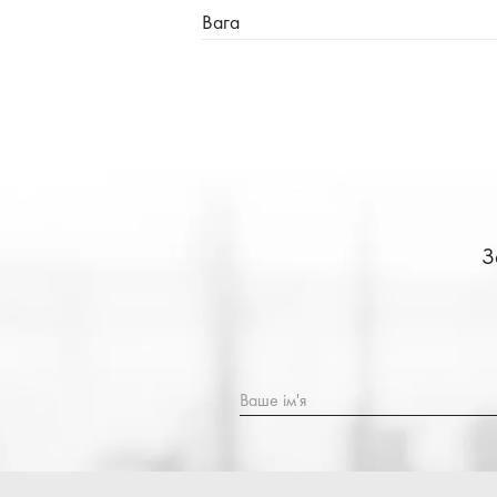
Вага
З
Ваше ім'я