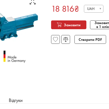
18 816
₴
UAH
Замовит
Замовити
в 1 клік
Створити PDF
Відгуки