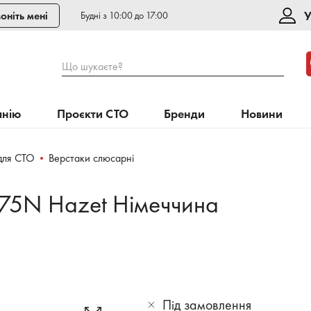
У
оніть мені
Будні з 10:00 до 17:00
Що шукаєте?
анію
Проєкти СТО
Бренди
Новини
для СТО
Верстаки слюсарні
175N Hazet Німеччина
Під замовлення