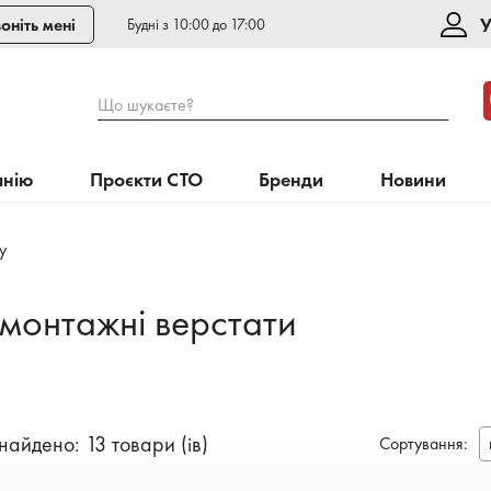
У
оніть мені
Будні з 10:00 до 17:00
Що шукаєте?
анію
Проєкти СТО
Бренди
Новини
у
монтажні верстати
найдено: 13 товари (ів)
Сортування
: