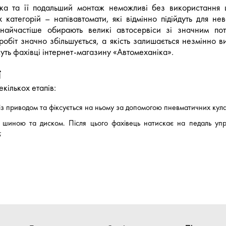
ска та її подальший монтаж неможливі без використання 
категорій – напівавтомати, які відмінно підійдуть для не
найчастіше обирають великі автосервіси зі значним пот
обіт значно збільшується, а якість залишається незмінно ви
уть фахівці інтернет-магазину «Автомеханіка».
ї
ількох етапів:
 із приводом та фіксується на ньому за допомогою пневматичних кула
 шиною та диском. Після цього фахівець натискає на педаль упр
;
ловку, при цьому віджимна лопатка залишається нерухомою.
ів верстата стає відокремлення шини від диска – бортування к