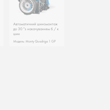
Автоматичний шиномонтаж
Автоматичний шиномонтаж
до 30 "з накачуванням б / к
до 30 "з накачуванням б / к
шин
шин
Модель: Monty Quadriga 1 GP
Модель: Monty Quadriga 1 GP