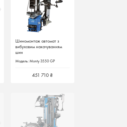
Шиномонтаж автомат з
Шиномонтаж автомат з
вибуховим накачуванням
вибуховим накачуванням
шин
шин
Модель: Monty 3550 GP
Модель: Monty 3550 GP
451 710 ₴
451 710 ₴