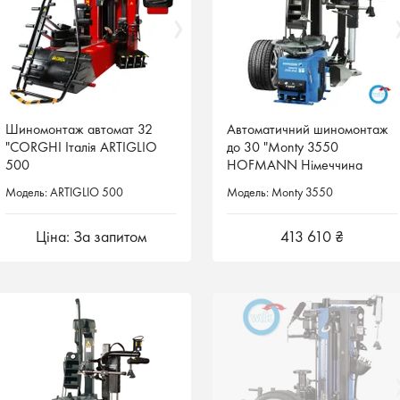
Шиномонтаж автомат 32
Шиномонтаж автомат 32
Автоматичний шиномонтаж
Автоматичний шиномонтаж
"CORGHI Італія ARTIGLIO
"CORGHI Італія ARTIGLIO
до 30 "Monty 3550
до 30 "Monty 3550
500
500
HOFMANN Німеччина
HOFMANN Німеччина
Модель: ARTIGLIO 500
Модель: ARTIGLIO 500
Модель: Monty 3550
Модель: Monty 3550
Ціна: За запитом
Ціна: За запитом
413 610 ₴
413 610 ₴