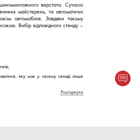
шиномонтажного верстата. Сучасні
великих майстерень, та автоматичні
оком автомобілів. Завдяки такому
сокою. Вибір відповідного стенду –
чків;
авління, яку має у своєму складі лише
Розгорнути
оліс.