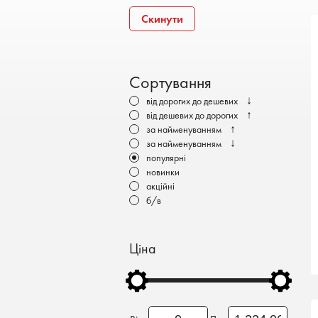
Бронеавтомобілі
Скинути
Електромобілі
Сортування
↓
від дорогих до дешевих
↑
від дешевих до дорогих
↑
за найменуванням
↓
за найменуванням
популярні
новинки
акційні
б/в
Ціна