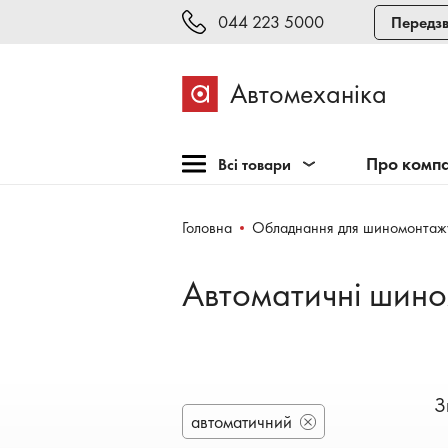
044 223 5000
Передзв
Автомеханіка
Про комп
Всі товари
Розпродаж
Головна
Обладнання для шиномонтаж
Обладнання для СТО
Обладнання для
Автоматичні шино
шиномонтажу
Інструмент та меблі
Техогляд і тестування
Зварювання, рихтовка,
З
фарбування
автоматичний