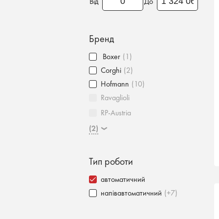
Від
До
Бренд
Boxer
(1)
Corghi
(2)
Hofmann
(10)
Ravaglioli
RP-Austria
(2)
Тип роботи
автоматичний
напівавтоматичний
(+7)