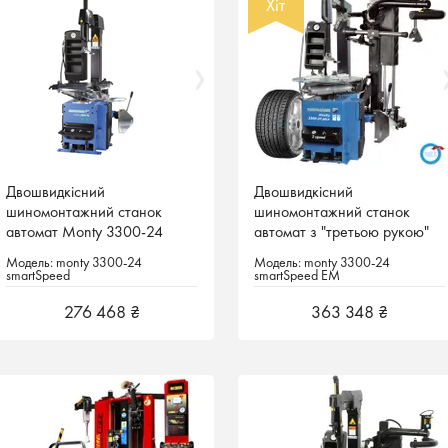
Хіт
Хіт
Двошвидкісний
Двошвидкісний
Двошвидкісний
Двошвидкісний
шиномонтажний станок
шиномонтажний станок
шиномонтажний станок
шиномонтажний станок
автомат Monty 3300-24
автомат Monty 3300-24
автомат з "третьою рукою"
автомат з "третьою рукою"
HOFMANN Німеччина
HOFMANN Німеччина
monty 3300-24 smartSpeed
monty 3300-24 smartSpeed
Модель: monty 3300-24
Модель: monty 3300-24
Модель: monty 3300-24
Модель: monty 3300-24
EM HOFMANN Німеччина
EM HOFMANN Німеччина
smartSpeed
smartSpeed
smartSpeed EM
smartSpeed EM
276 468 ₴
276 468 ₴
363 348 ₴
363 348 ₴