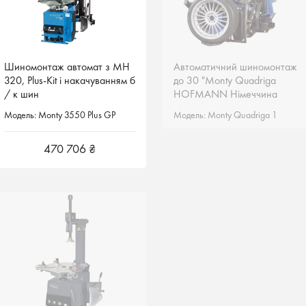
Шиномонтаж автомат з MH
Шиномонтаж автомат з MH
Автоматичний шиномонтаж
Автоматичний шиномонтаж
320, Plus-Kit і накачуванням б
320, Plus-Kit і накачуванням б
до 30 "Monty Quadriga
до 30 "Monty Quadriga
/ к шин
/ к шин
HOFMANN Німеччина
HOFMANN Німеччина
Модель: Monty 3550 Plus GP
Модель: Monty 3550 Plus GP
Модель: Monty Quadriga 1
Модель: Monty Quadriga 1
470 706 ₴
470 706 ₴