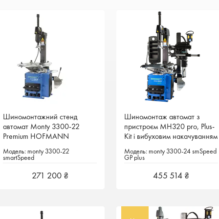
Шиномонтажний стенд
Шиномонтажний стенд
Шиномонтаж автомат з
Шиномонтаж автомат з
автомат Monty 3300-22
автомат Monty 3300-22
пристроєм MH320 pro, Plus-
пристроєм MH320 pro, Plus-
Premium HOFMANN
Premium HOFMANN
Kit і вибуховим накачуванням
Kit і вибуховим накачуванням
Німеччина
Німеччина
б / к шин (сертифікований
б / к шин (сертифікований
Модель: monty 3300-22
Модель: monty 3300-22
Модель: monty 3300-24 smSpeed
Модель: monty 3300-24 smSpeed
WDK)
WDK)
smartSpeed
smartSpeed
GP plus
GP plus
271 200 ₴
271 200 ₴
455 514 ₴
455 514 ₴