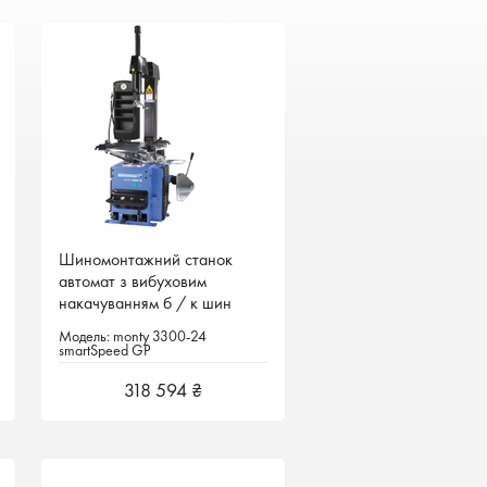
Шиномонтажний станок
Шиномонтажний станок
автомат з вибуховим
автомат з вибуховим
накачуванням б / к шин
накачуванням б / к шин
Модель: monty 3300-24
Модель: monty 3300-24
smartSpeed GP
smartSpeed GP
318 594 ₴
318 594 ₴