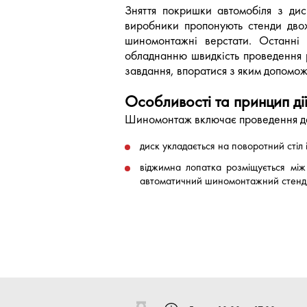
Зняття покришки автомобіля з ди
виробники пропонують стенди двох 
шиномонтажні верстати. Останні 
обладнанню швидкість проведення р
завдання, впоратися з яким допомож
Особливості та принцип ді
Шиномонтаж включає проведення дек
диск укладається на поворотний стіл
віджимна лопатка розміщується між
автоматичний шиномонтажний стенд
привод приводить у дію монтажну го
Результатом такої взаємодії елемент
Переваги