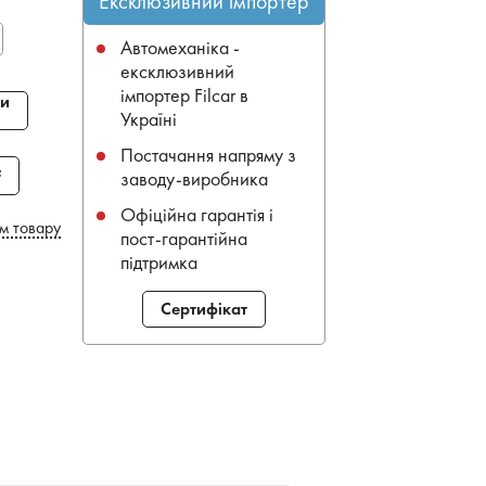
Ексклюзивний імпортер
Автомеханіка -
ексклюзивний
імпортер Filcar в
и
Україні
Постачання напряму з
F
заводу-виробника
Офіційна гарантія і
м товару
пост-гарантійна
підтримка
Сертифікат