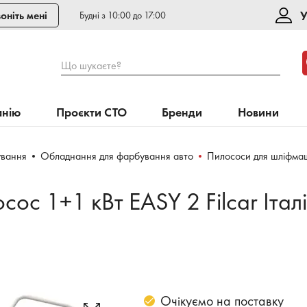
У
оніть мені
Будні з 10:00 до 17:00
Що шукаєте?
анію
Проєкти СТО
Бренди
Новини
ування
Обладнання для фарбування авто
Пилососи для шліфма
ос 1+1 кВт EASY 2 Filcar Італі
Очікуємо на поставку