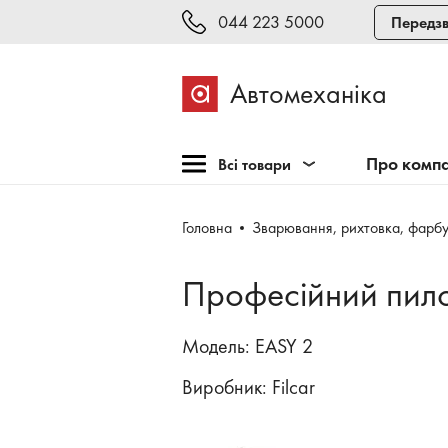
044 223 5000
Передзв
Автомеханіка
Про комп
Всі товари
Розпродаж
Головна
Зварювання, рихтовка, фарб
Обладнання для СТО
Обладнання для
Професійний пилос
шиномонтажу
Інструмент та меблі
Модель: EASY 2
Техогляд і тестування
Виробник:
Filcar
Зварювання, рихтовка,
фарбування