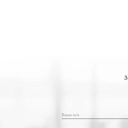
З
Ваше ім'я