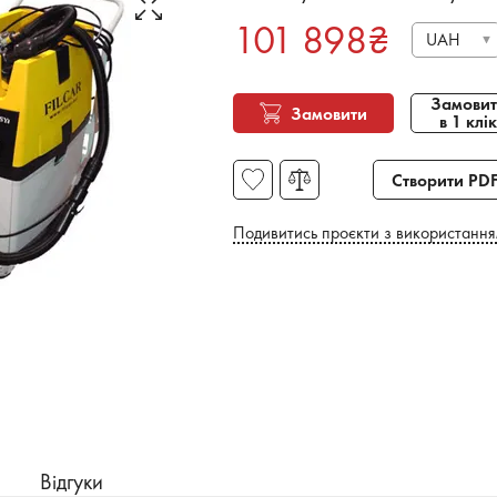
101 898
₴
UAH
Замовит
Замовити
в 1 клік
Створити PD
Подивитись проєкти з використання
Відгуки