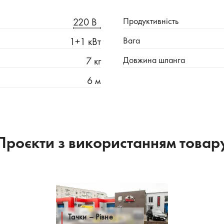
Продуктивність
220 В
Вага
1+1 кВт
Довжина шланга
7 кг
6 м
Проєкти з використанням товар
Тачки – Рівне