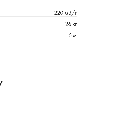
220 м3/г
26 кг
6 м
у