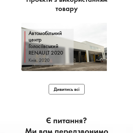
товару
Автомобільний
центр
Голосіївський
RENAULT 2020
Київ, 2020
Дивитись всі
Є питання?
Ми вам передзвонимо