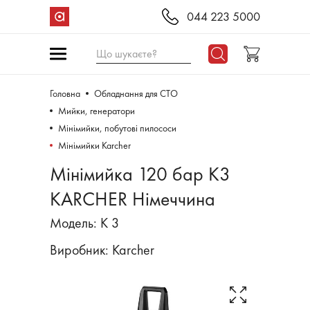
044 223 5000
Що шукаєте?
Головна
Обладнання для СТО
Мийки, генератори
Мінімийки, побутові пилососи
Мінімийки Karcher
Мінімийка 120 бар K3
KARCHER Німеччина
Модель: K 3
Виробник:
Karcher