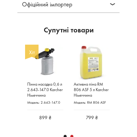
Офіційний імпортер
Супутні товари
Хіт
льтр
Пінна насадка 0,6 л
Активна піна RM
0 Karcher
2.643-147.0 Karcher
806 ASF 5 л Karcher
Німеччина
Німеччина
730-059.0
Модель: 2.643-147.0
Модель: RM 806 ASF
 ₴
899 ₴
799 ₴