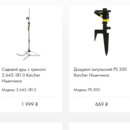
Садовий душ з триноги
Садовий душ з триноги
Дощувач імпульсний PS 300
2.645-181.0 Karcher
2.645-181.0 Karcher
Karcher Німеччина
Німеччина
Німеччина
Модель: 2.645-181.0
Модель: 2.645-181.0
Модель: PS 300
1 999 ₴
1 999 ₴
669 ₴