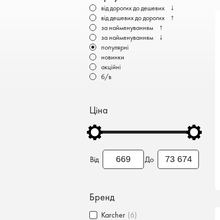
Бронеавтомобілі
↓
від дорогих до дешевих
↑
від дешевих до дорогих
Електромобілі
↑
за найменуванням
↓
за найменуванням
популярні
новинки
акційні
б/в
Ціна
Від
До
Бренд
Karcher
(6)