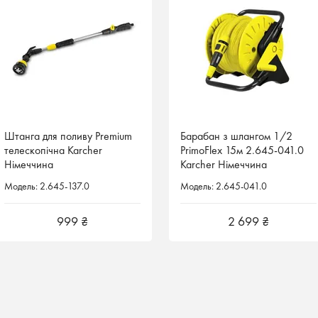
Штанга для поливу Premium
Штанга для поливу Premium
Барабан з шлангом 1/2
телескопічна Karcher
телескопічна Karcher
PrimoFlex 15м 2.645-041.0
Німеччина
Німеччина
Karcher Німеччина
Модель: 2.645-137.0
Модель: 2.645-137.0
Модель: 2.645-041.0
999 ₴
999 ₴
2 699 ₴