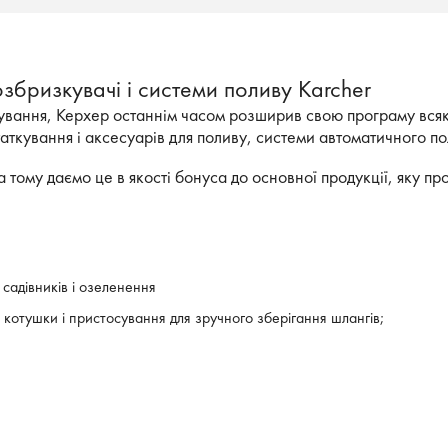
озбризкувачі і системи поливу Karcher
ткування, Керхер останнім часом розширив свою програму вс
таткування і аксесуарів для поливу, системи автоматичного по
а тому даємо це в якості бонуса до основної продукції, яку пр
 садівників і озеленення
 котушки і пристосування для зручного зберігання шлангів;
атичного поливу;
оливу.