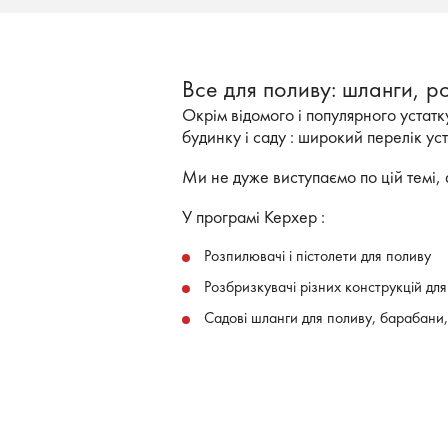
Все для поливу: шланги, р
Окрім відомого і популярного уста
будинку і саду : широкий перелік ус
Ми не дуже виступаємо по цій темі, 
У програмі Керхер :
Розпилювачі і пістолети для поливу
Розбризкувачі різних конструкцій для
Садові шланги для поливу, барабани,
Керхер робить також і системи автом
З'єднувачі і коннектори для систем п