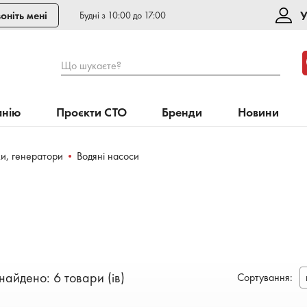
У
оніть мені
Будні з 10:00 до 17:00
Що шукаєте?
анію
Проєкти СТО
Бренди
Новини
и, генератори
Водяні насоси
найдено: 6 товари (ів)
Сортування
: