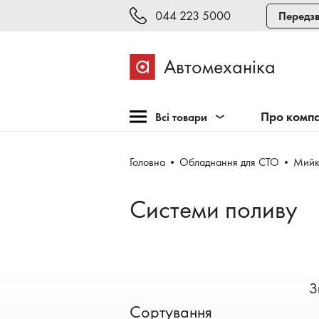
044 223 5000
Передзв
Автомеханіка
Про комп
Всі товари
Розпродаж
Головна
Обладнання для СТО
Мийк
Обладнання для СТО
Обладнання для
Системи поливу
шиномонтажу
Інструмент та меблі
Техогляд і тестування
Зварювання, рихтовка,
З
фарбування
Сортування