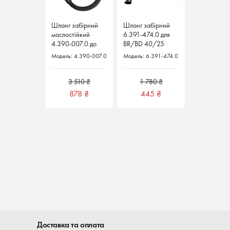
Шланг забірний
Шланг забірний
маслостійкий
6.391-474.0 для
4.390-007.0 до
BR/BD 40/25
BR/BD 530
KARCHER
Модель: 4.390-007.0
Модель: 6.391-474.0
KARCHER
Німеччина.
Німеччина.
3 510 ₴
1 780 ₴
878
₴
445
₴
Доставка та оплата