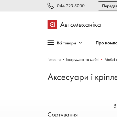
044 223 5000
Передзв
Автомеханіка
Про комп
Всі товари
Розпродаж
Головна
Інструмент та меблі
Меблі 
Обладнання для СТО
Обладнання для
Аксесуари і кріпл
шиномонтажу
Інструмент та меблі
Техогляд і тестування
Зварювання, рихтовка,
З
фарбування
Сортування