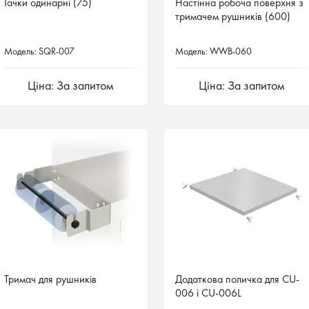
Гачки одинарні (75)
Настінна робоча поверхня з
Настінна робоча поверхня з
тримачем рушників (600)
тримачем рушників (600)
Модель: SQR-007
Модель: WWB-060
Модель: WWB-060
Ціна: За запитом
Ціна: За запитом
Ціна: За запитом
Тримач для рушників
Додаткова поличка для CU-
006 і CU-006L