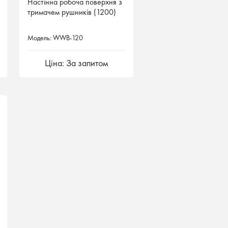
Настінна робоча поверхня з
Настінна робоча поверхня з
тримачем рушників (1200)
тримачем рушників (1200)
Модель: WWB-120
Модель: WWB-120
Ціна: За запитом
Ціна: За запитом