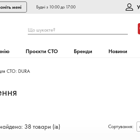
У
оніть мені
Будні з 10:00 до 17:00
Що шукаєте?
анію
Проєкти СТО
Бренди
Новини
для СТО: DURA
ення
найдено: 38 товари (ів)
Сортування
: