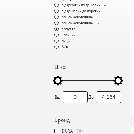
Бронеавтомобілі
↓
від дорогих до дешевих
↑
від дешевих до дорогих
Електромобілі
↑
за найменуванням
↓
за найменуванням
популярні
новинки
акційні
б/в
Ціна
Від
До
Бренд
DURA
(38)