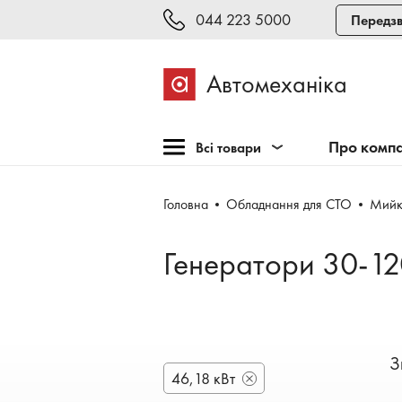
044 223 5000
Передзв
Автомеханіка
Про комп
Всі товари
Розпродаж
Головна
Обладнання для СТО
Мийк
Обладнання для СТО
Обладнання для
Генератори 30-120
шиномонтажу
Інструмент та меблі
Техогляд і тестування
Зварювання, рихтовка,
З
фарбування
46,18 кВт