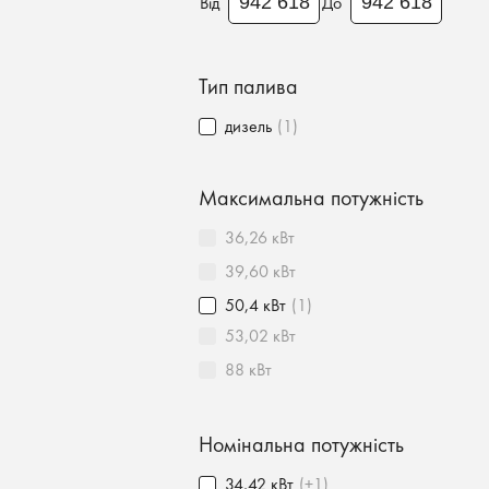
Від
До
Тип палива
дизель
(1)
Максимальна потужність
36,26 кВт
39,60 кВт
50,4 кВт
(1)
53,02 кВт
88 кВт
Номінальна потужність
34,42 кВт
(+1)