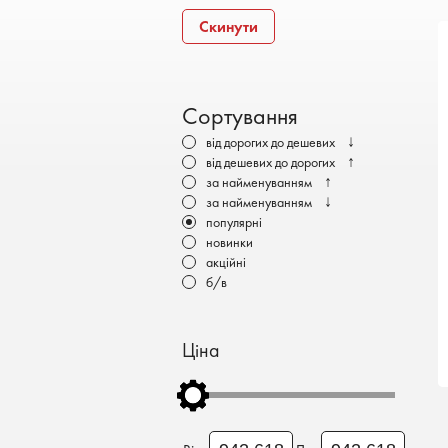
Бронеавтомобілі
Скинути
Електромобілі
Сортування
↓
від дорогих до дешевих
↑
від дешевих до дорогих
↑
за найменуванням
↓
за найменуванням
популярні
новинки
акційні
б/в
Ціна