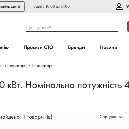
У
оніть мені
Будні з 10:00 до 17:00
Що шукаєте?
анію
Проєкти СТО
Бренди
Новини
и, генератори
Генератори
 кВт. Номінальна потужність 4
найдено: 1 товари (ів)
Сортування
: