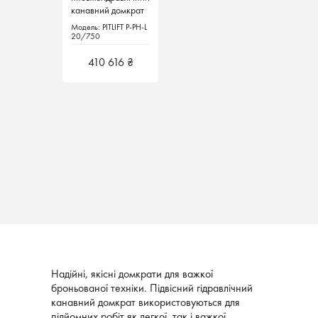
канавний домкрат
канавний домкрат
з пневматичним
з пневматичним
Модель: PITLIFT P-PH-L
Модель: PITLIFT P-PH-L
мотором, в/п 20 т,
мотором, в/п 20 т,
20/750
20/750
ход штоку 750 мм,
ход штоку 750 мм,
PITLIFT Німеччина
PITLIFT Німеччина
410 616 ₴
410 616 ₴
Надійні, якісні домкрати для важкої
броньованої техніки. Підвісний гідравлічний
канавний домкрат використовуються для
підйомних робіт як легкої, так і важкої