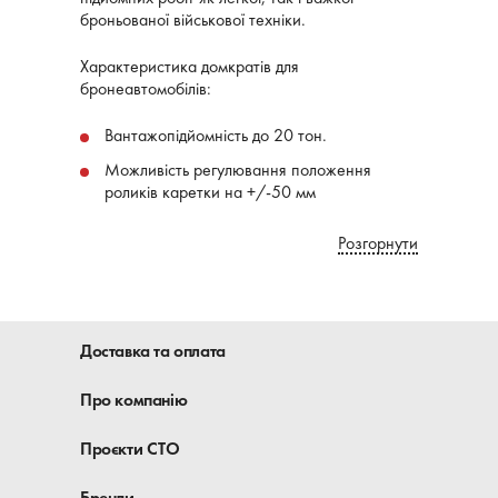
броньованої військової техніки.
Характеристика домкратів для
бронеавтомобілів:
Вантажопідйомність до 20 тон.
Можливість регулювання положення
роликів каретки на +/-50 мм
Шток плунжера та гідроциліндр мають
Розгорнути
тверде зносостійке хромове покриття для
захисту від корозії та зносу.
Тонкий квадратний дизайн циліндра
збільшує робочий простір у ямі.
Доставка та оплата
Про компанію
Проєкти СТО
Бренди