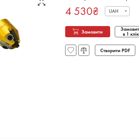
4 530
₴
UAH
Замовит
Замовити
в 1 клік
Створити PDF