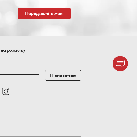
Передзвоніть мені
 на розсилку
Підписатися