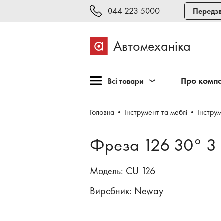
044 223 5000
Передзв
Автомеханіка
Про комп
Всі товари
Розпродаж
Головна
Інструмент та меблі
Інстру
Обладнання для СТО
Обладнання для
Фреза 126 30° 3
шиномонтажу
Інструмент та меблі
Модель: CU 126
Техогляд і тестування
Виробник:
Neway
Зварювання, рихтовка,
фарбування