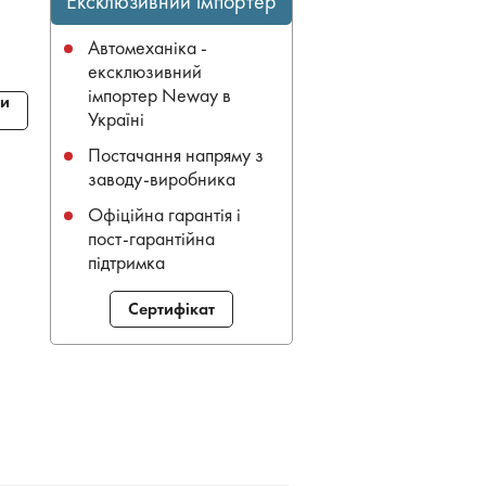
Ексклюзивний імпортер
Автомеханіка -
ексклюзивний
імпортер Neway в
и
Україні
Постачання напряму з
заводу-виробника
Офіційна гарантія і
пост-гарантійна
підтримка
Сертифікат