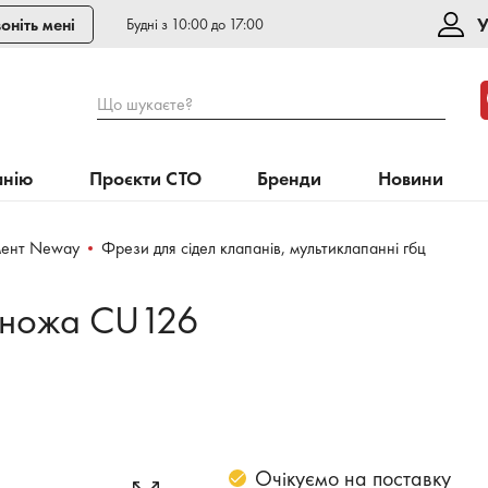
У
оніть мені
Будні з 10:00 до 17:00
Що шукаєте?
анію
Проєкти СТО
Бренди
Новини
мент Neway
Фрези для сідел клапанів, мультиклапанні гбц
 ножа CU126
Очікуємо на поставку