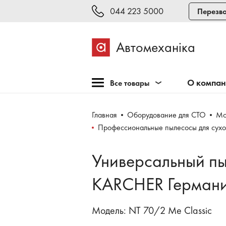
044 223 5000
Перезво
Автомеханіка
О компа
Все товары
Розпродажа
Главная
Оборудование для СТО
Мо
Оборудование для СТО
Профессиональные пылесосы для сухо
Оборудование для
шиномонтажа
Универсальный п
Инструмент и мебель
KARCHER Герман
Техосмотр и тестирование
Сварка, рихтовка,
Модель: NT 70/2 Me Classic
покраска