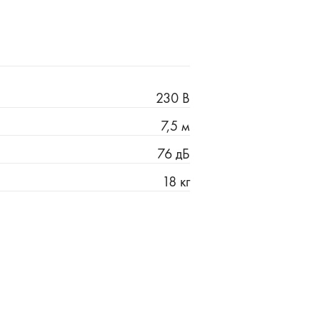
230 В
7,5 м
76 дБ
18 кг