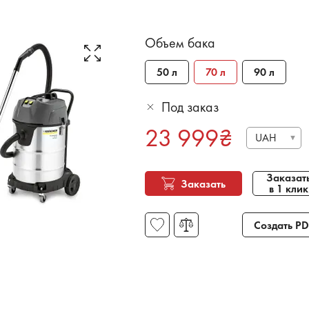
Объем бака
50 л
70 л
90 л
Под заказ
23 999
₴
UAH
Заказат
Заказать
в 1 клик
Создать PD