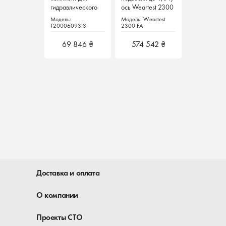
гидравлического
ось Weartest 2300
ось Weartest 2300
детектора люфтов
FA Hofmann
FA Hofmann
Модель:
Модель: Weartest
Модель: Weartest
Weartest 4600 /
Германия
Германия
T2000609313
2300 FA
2300 FA
Weartest 4500
69 846 ₴
574 542 ₴
574 542 ₴
Доставка и оплата
О компании
Проекты СТО