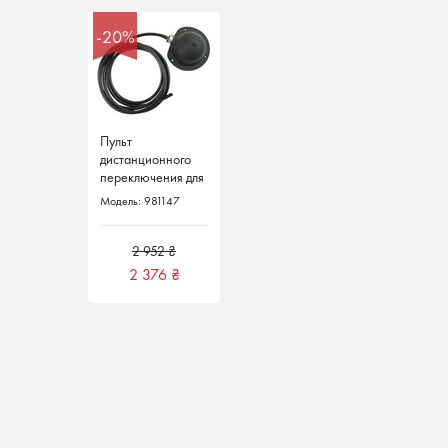
-20%
Пульт
дистанционного
переключения для
SMART
Модель: 981147
INDUCTOR 5000
Telwin Италия
2 952 ₴
2 376
₴