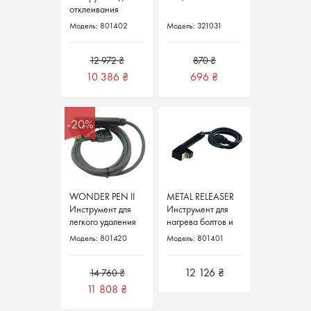
отклеивания
клееных
Модель: 801402
Модель: 321031
элементов с
помощью SMART
INDUCTOR 5000
12 972 ₴
870 ₴
Telwin Италия
10 386
₴
696
₴
-20%
WONDER PEN II
METAL RELEASER
Инструмент для
Инструмент для
легкого удаления
нагрева болтов и
вмятин при
гаек при помощи
Модель: 801420
Модель: 801401
помощи SMART
SMART
INDUCTOR 5000
INDUCTOR 5000
Telwin Италия
Telwin Италия
12 126 ₴
14 760 ₴
11 808
₴