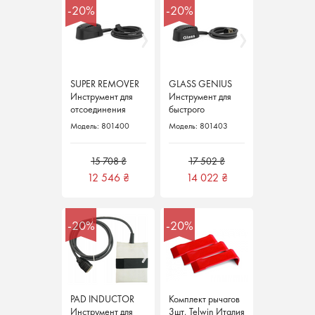
-20%
-20%
SUPER REMOVER
GLASS GENIUS
Инструмент для
Инструмент для
отсоединения
быстрого
стекла с помощью
демонтажа стекла
Модель: 801400
Модель: 801403
SMART
с помощью SMART
INDUCTOR 5000
INDUCTOR 5000
Telwin Италия
Telwin Италия
15 708 ₴
17 502 ₴
12 546
₴
14 022
₴
-20%
-20%
PAD INDUCTOR
Комплект рычагов
Инструмент для
3шт, Telwin Италия