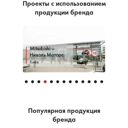
Проекты с использованием
продукции бренда
Mitsubishi –
Nissa
Николь Моторс
Прем
Киев
Мука
Популярная продукция
бренда