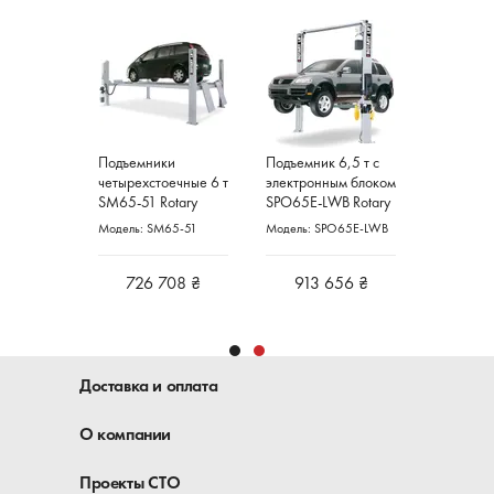
Rotary
Подъемники
Подъемник 6,5 т с
ный
четырехстоечные 6 т
электронным блоком
4,5 т
SM65-51 Rotary
SPO65E-LWB Rotary
Германия
Lift
OA40M-5-
Модель: SM65-51
Модель: SPO65E-LWB
04 ₴
726 708 ₴
913 656 ₴
Доставка и оплата
О компании
Проекты СТО