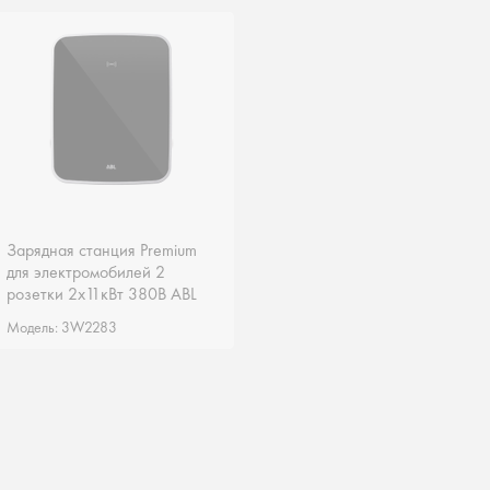
Зарядная станция Premium
Зарядная станция Premium
для электромобилей 2
для электромобилей 2
розетки 2х11кВт 380В ABL
розетки 2х11кВт 380В ABL
Германия 3W2283
Германия 3W2283
Модель: 3W2283
Модель: 3W2283