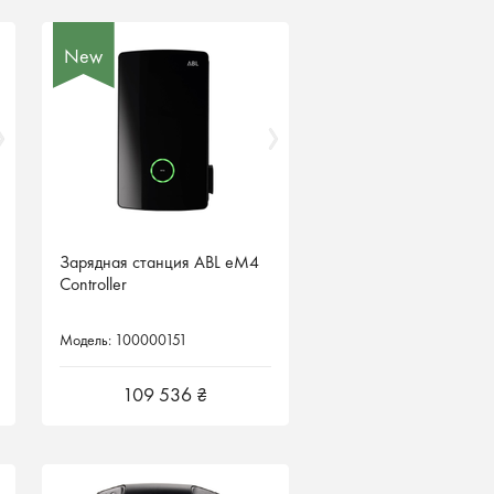
New
New
Зарядная станция ABL eM4
Зарядная станция ABL eM4
Controller
Controller
Модель: 100000151
Модель: 100000151
109 536 ₴
109 536 ₴