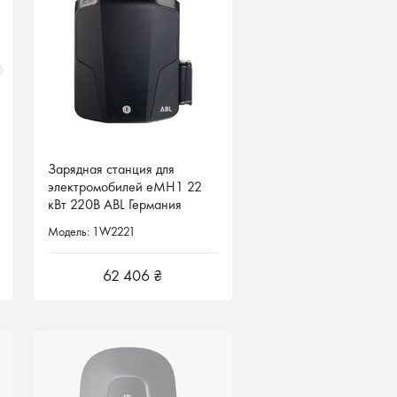
Зарядная станция для
Зарядная станция для
электромобилей eMH1 22
электромобилей eMH1 22
кВт 220В ABL Германия
кВт 220В ABL Германия
1W2221
1W2221
Модель: 1W2221
Модель: 1W2221
62 406 ₴
62 406 ₴