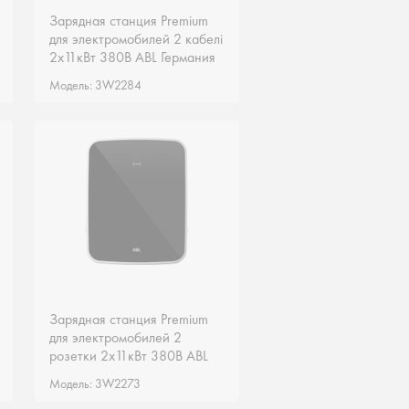
Зарядная станция Premium
Зарядная станция Premium
для электромобилей 2 кабелі
для электромобилей 2 кабелі
2х11кВт 380В ABL Германия
2х11кВт 380В ABL Германия
3W2284
3W2284
Модель: 3W2284
Модель: 3W2284
Зарядная станция Premium
Зарядная станция Premium
для электромобилей 2
для электромобилей 2
розетки 2х11кВт 380В ABL
розетки 2х11кВт 380В ABL
Германия 3W2273
Германия 3W2273
Модель: 3W2273
Модель: 3W2273