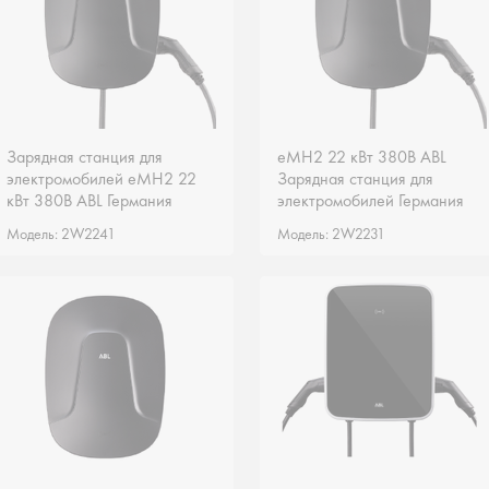
Зарядная станция для
Зарядная станция для
eMH2 22 кВт 380В ABL
eMH2 22 кВт 380В ABL
электромобилей eMH2 22
электромобилей eMH2 22
Зарядная станция для
Зарядная станция для
кВт 380В ABL Германия
кВт 380В ABL Германия
электромобилей Германия
электромобилей Германия
2W2241
2W2241
2W2231
2W2231
Модель: 2W2241
Модель: 2W2241
Модель: 2W2231
Модель: 2W2231