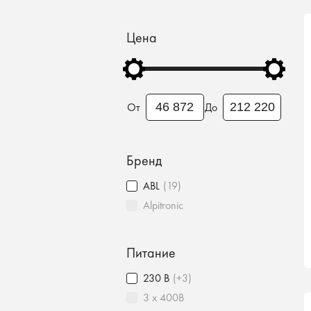
Цена
От
До
Бренд
ABL
(19)
Alpitronic
Питание
230 В
(+3)
3 x 400В