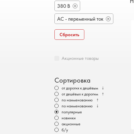
Н
Бронеавтомобили
380 В
Электромобили
AC - переменный ток
Сбросить
Акционные товары
Сортировка
↓
от дорогих к дешёвым
↑
от дешёвых к дорогим
↑
по наименованию
↓
по наименованию
популярные
новинки
акционные
б/у