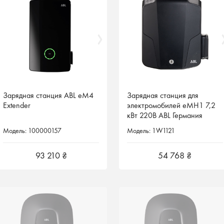
Зарядная станция ABL eM4
Зарядная станция ABL eM4
Зарядная станция для
Зарядная станция для
Extender
Extender
электромобилей eMH1 7,2
электромобилей eMH1 7,2
кВт 220В ABL Германия
кВт 220В ABL Германия
1W1121
1W1121
Модель: 100000157
Модель: 100000157
Модель: 1W1121
Модель: 1W1121
93 210 ₴
93 210 ₴
54 768 ₴
54 768 ₴