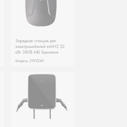
Зарядная станция для
Зарядная станция для
электромобилей eMH2 22
электромобилей eMH2 22
кВт 380В ABL Германия
кВт 380В ABL Германия
2W2240
2W2240
Модель: 2W2240
Модель: 2W2240