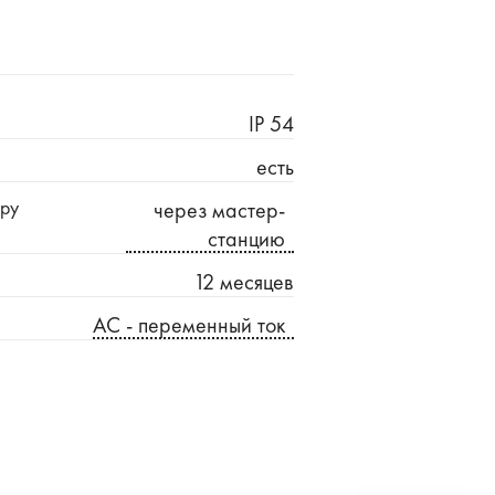
IP 54
есть
еру
через мастер-
станцию
12 месяцев
AC - переменный ток