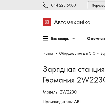
044 223 5000
Перезво
Автомеханіка
О компа
Все товары
Розпродажа
Главная
Оборудование для СТО
За
Оборудование для СТО
Оборудование для
Зарядная станция
шиномонтажа
Инструмент и мебель
Германия 2W223
Техосмотр и тестирование
Модель: 2W2230
Сварка, рихтовка,
покраска
Производитель:
ABL