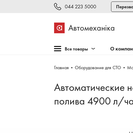
044 223 5000
Перезво
Автомеханіка
О компа
Все товары
Розпродажа
Главная
Оборудование для СТО
Мо
Оборудование для СТО
Оборудование для
Автоматические н
шиномонтажа
Инструмент и мебель
полива 4900 л/ч
Техосмотр и тестирование
Сварка, рихтовка,
покраска