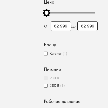
Цена
От
До
Бренд
Karcher
(1)
Питание
230 В
380 В
(1)
Рабочее давление