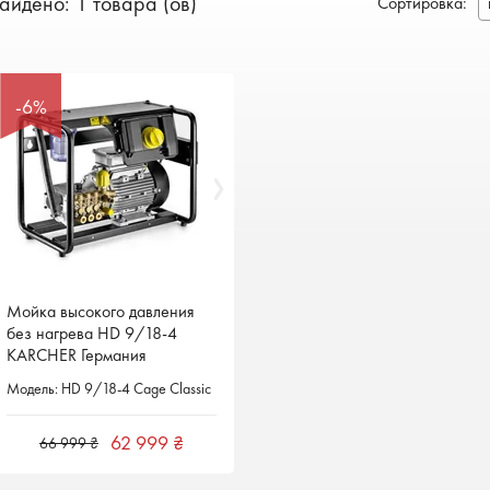
айдено: 1 товара (ов)
Сортировка
:
-6%
-6%
Мойка высокого давления
Мойка высокого давления
без нагрева HD 9/18-4
без нагрева HD 9/18-4
KARCHER Германия
KARCHER Германия
Модель: HD 9/18-4 Cage Classic
Модель: HD 9/18-4 Cage Classic
62 999
62 999
₴
₴
66 999 ₴
66 999 ₴