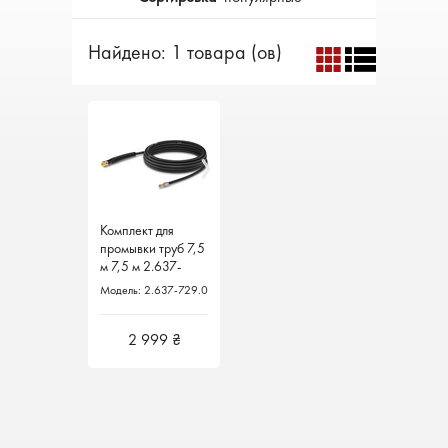
Найдено: 1 товара (ов)
Комплект для
Комплект для
промывки труб 7,5
промывки труб 7,5
м 7,5 м 2.637-
м 7,5 м 2.637-
729.0 Karcher
729.0 Karcher
Модель: 2.637-729.0
Модель: 2.637-729.0
Германия
Германия
2 999 ₴
2 999 ₴