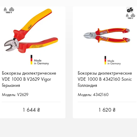
Бокорезы диэлектрические
Бокорезы диэлектрические
Бокорезы диэлектрические
Бокорезы диэлектрические
VDE 1000 В V2629 Vigor
VDE 1000 В V2629 Vigor
VDE 1000 В 4342160 Sonic
VDE 1000 В 4342160 Sonic
Германия
Германия
Голландия
Голландия
Модель: V2629
Модель: V2629
Модель: 4342160
Модель: 4342160
1 644 ₴
1 644 ₴
1 620 ₴
1 620 ₴