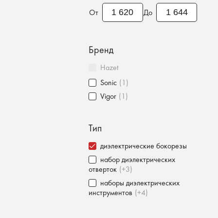
От
До
Бренд
Hazet
Sonic
(1)
Vigor
(1)
Тип
диэлектрические бокорезы
набор диэлектрических
отверток
(+3)
наборы диэлектрических
инструментов
(+4)