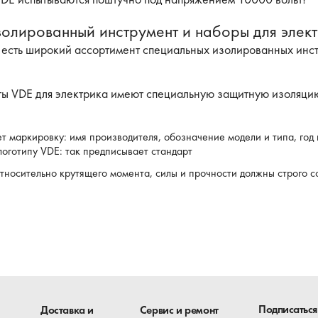
золированный инструмент и наборы для элек
 есть широкий ассортимент специальных изолированных инст
ы VDE для электрика имеют специальную защитную изоляцию 
 маркировку: имя производителя, обозначение модели и типа, год 
логотипу VDE: так предписывает стандарт
тносительно крутящего момента, силы и прочности должны строго с
цветную многослойную защитную изоляцию: наружный изолирующий
едписанию Норм и правил BGV A3 (VBG-4)
видимых повреждений.
 поштучно под напряжением 10000 вольт!
Подписаться
Доставка и
Сервис и ремонт