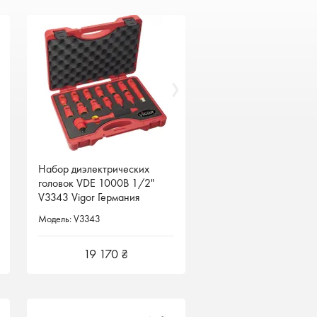
Набор диэлектрических
Набор диэлектрических
головок VDE 1000В 1/2"
головок VDE 1000В 1/2"
V3343 Vigor Германия
V3343 Vigor Германия
Модель: V3343
Модель: V3343
19 170 ₴
19 170 ₴