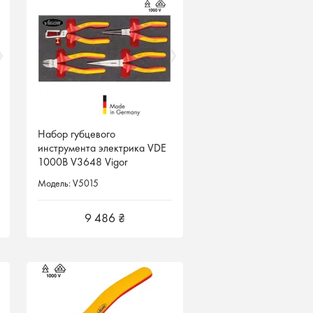
Набор губцевого
Набор губцевого
инструмента электрика VDE
инструмента электрика VDE
1000В V3648 Vigor
1000В V3648 Vigor
Германия
Германия
Модель: V5015
Модель: V5015
9 486 ₴
9 486 ₴