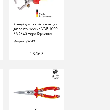
Клещи для снятия изоляции
Клещи для снятия изоляции
диэлектрические VDE 1000
диэлектрические VDE 1000
В V2643 Vigor Германия
В V2643 Vigor Германия
Модель: V2643
Модель: V2643
1 956 ₴
1 956 ₴