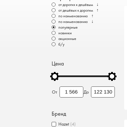
Бронеавтомобили
↓
от дорогих к дешёвым
↑
от дешёвых к дорогим
Электромобили
↑
по наименованию
↓
по наименованию
популярные
новинки
акционные
б/у
Цена
От
До
Бренд
Hazet
(4)