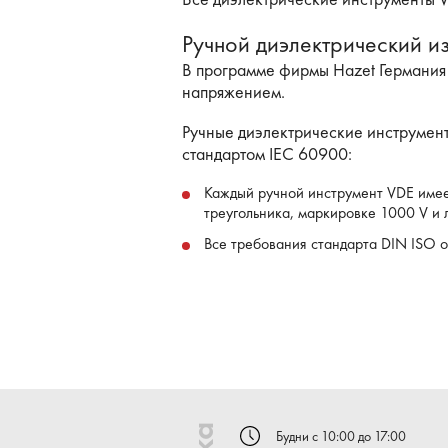
Ручной диэлектрический и
В программе фирмы Hazet Германия
напряжением.
Ручные диэлектрические инструмент
стандартом IEC 60900:
Каждый ручной инструмент VDE имеет
треугольника, маркировке 1000 V и 
Все требования стандарта DIN ISO о
Инструменты VDE HAZET имеют двух
слой желтого цвета.
Такое исполнение соответствует пр
Изоляция не должна иметь никаких 
Все инструменты VDE испытываются
Будни с 10:00 до 17:00