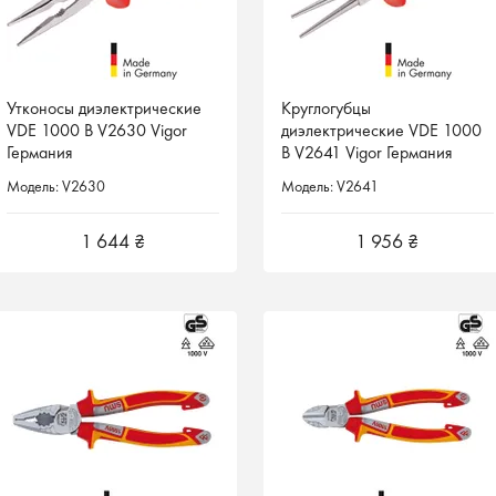
Утконосы диэлектрические
Утконосы диэлектрические
Круглогубцы
Круглогубцы
VDE 1000 В V2630 Vigor
VDE 1000 В V2630 Vigor
диэлектрические VDE 1000
диэлектрические VDE 1000
Германия
Германия
В V2641 Vigor Германия
В V2641 Vigor Германия
Модель: V2630
Модель: V2630
Модель: V2641
Модель: V2641
1 644 ₴
1 644 ₴
1 956 ₴
1 956 ₴