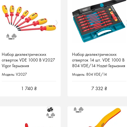
Набор диэлектрических
Набор диэлектрических
Набор диэлектрических
Набор диэлектрических
отверток VDE 1000 В V2027
отверток VDE 1000 В V2027
отверток 14 шт. VDE 1000 В
отверток 14 шт. VDE 1000 В
Vigor Германия
Vigor Германия
804 VDE/14 Hazet Германия
804 VDE/14 Hazet Германия
Модель: V2027
Модель: V2027
Модель: 804 VDE/14
Модель: 804 VDE/14
1 740 ₴
1 740 ₴
7 332 ₴
7 332 ₴