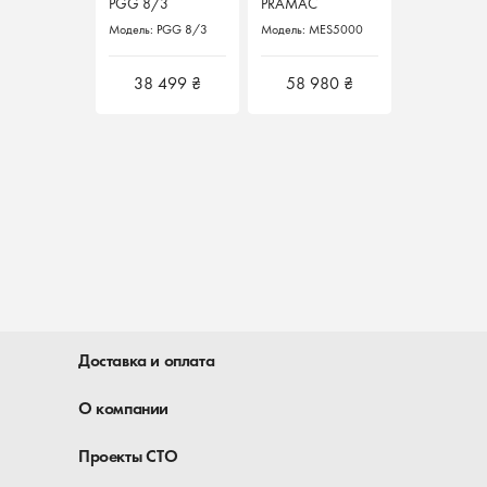
PGG 8/3
PGG 8/3
PRAMAC
PRAMAC
KARCHER
KARCHER
MES5000 - 4,6
MES5000 - 4,6
Модель: PGG 8/3
Модель: PGG 8/3
Модель: MES5000
Модель: MES5000
Германия
Германия
кВт
кВт
38 499 ₴
38 499 ₴
58 980 ₴
58 980 ₴
Доставка и оплата
О компании
Проекты СТО