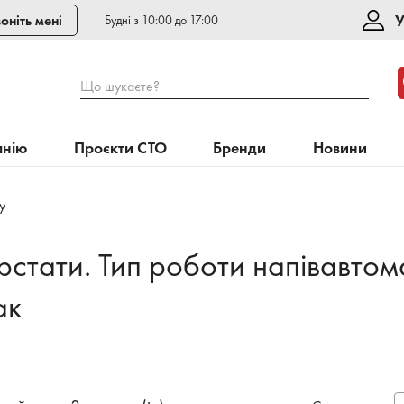
У
оніть мені
Будні з 10:00 до 17:00
Що шукаєте?
анію
Проєкти СТО
Бренди
Новини
у
стати. Тип роботи напівавтом
ак