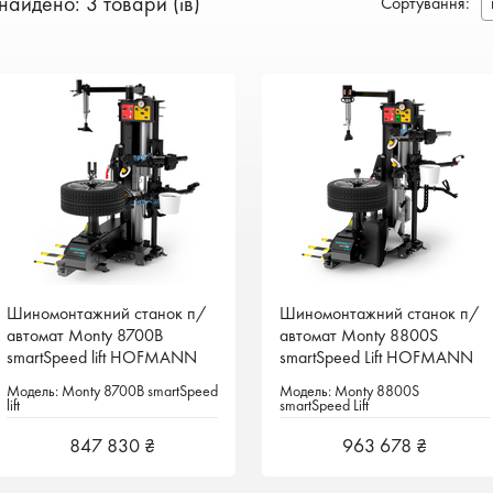
найдено: 3 товари (ів)
Сортування
:
Шиномонтажний станок п/
Шиномонтажний станок п/
Шиномонтажний станок п/
Шиномонтажний станок п/
автомат Monty 8700B
автомат Monty 8700B
автомат Monty 8800S
автомат Monty 8800S
smartSpeed lift HOFMANN
smartSpeed lift HOFMANN
smartSpeed Lift HOFMANN
smartSpeed Lift HOFMANN
Німеччина
Німеччина
Німеччина
Німеччина
Модель: Monty 8700B smartSpeed
Модель: Monty 8700B smartSpeed
Модель: Monty 8800S
Модель: Monty 8800S
lift
lift
smartSpeed Lift
smartSpeed Lift
847 830 ₴
847 830 ₴
963 678 ₴
963 678 ₴