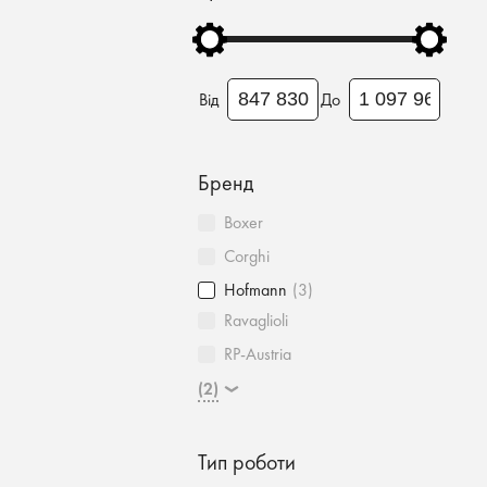
Від
До
Бренд
Boxer
Corghi
Hofmann
(3)
Ravaglioli
RP-Austria
(2)
Тип роботи