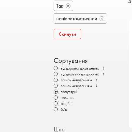
З
Бронеавтомобілі
Так
Електромобілі
напівавтоматичний
Скинути
Сортування
↓
від дорогих до дешевих
↑
від дешевих до дорогих
↑
за найменуванням
↓
за найменуванням
популярні
новинки
акційні
б/в
Ціна