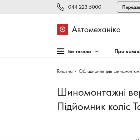
044 223 5000
Передзв
Автомеханіка
Про комп
Всі товари
Розпродаж
Головна
Обладнання для шиномонтаж
Обладнання для СТО
Обладнання для
Шиномонтажні вер
шиномонтажу
Інструмент та меблі
Підйомник коліс Т
Техогляд і тестування
Зварювання, рихтовка,
фарбування