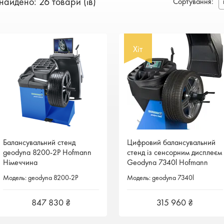
найдено: 26 товари (ів)
Сортування
:
Хіт
Хіт
Балансувальний стенд
Балансувальний стенд
Цифровий балансувальний
Цифровий балансувальний
geodyna 8200-2P Hofmann
geodyna 8200-2P Hofmann
стенд із сенсорним дисплеєм
стенд із сенсорним дисплеєм
Німеччина
Німеччина
Geodyna 7340l Hofmann
Geodyna 7340l Hofmann
Німеччина
Німеччина
Модель: geodyna 8200-2P
Модель: geodyna 8200-2P
Модель: geodyna 7340l
Модель: geodyna 7340l
847 830 ₴
847 830 ₴
315 960 ₴
315 960 ₴