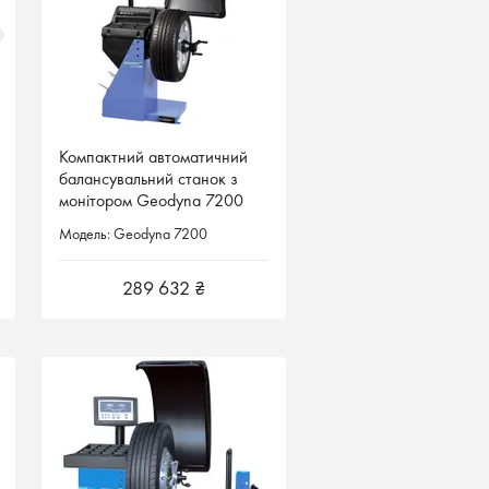
Компактний автоматичний
Компактний автоматичний
балансувальний станок з
балансувальний станок з
монітором Geodyna 7200
монітором Geodyna 7200
Hofmann Німеччина
Hofmann Німеччина
Модель: Geodyna 7200
Модель: Geodyna 7200
289 632 ₴
289 632 ₴