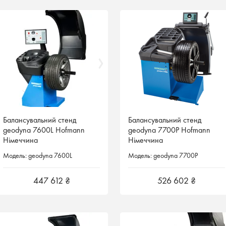
Балансувальний стенд
Балансувальний стенд
Балансувальний стенд
Балансувальний стенд
geodyna 7600L Hofmann
geodyna 7600L Hofmann
geodyna 7700P Hofmann
geodyna 7700P Hofmann
Німеччина
Німеччина
Німеччина
Німеччина
Модель: geodyna 7600L
Модель: geodyna 7600L
Модель: geodyna 7700P
Модель: geodyna 7700P
447 612 ₴
447 612 ₴
526 602 ₴
526 602 ₴