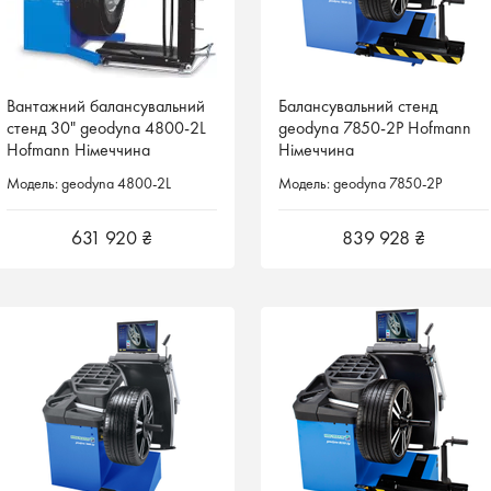
Вантажний балансувальний
Вантажний балансувальний
Балансувальний стенд
Балансувальний стенд
стенд 30" geodyna 4800-2L
стенд 30" geodyna 4800-2L
geodyna 7850-2P Hofmann
geodyna 7850-2P Hofmann
Hofmann Німеччина
Hofmann Німеччина
Німеччина
Німеччина
Модель: geodyna 4800-2L
Модель: geodyna 4800-2L
Модель: geodyna 7850-2P
Модель: geodyna 7850-2P
631 920 ₴
631 920 ₴
839 928 ₴
839 928 ₴