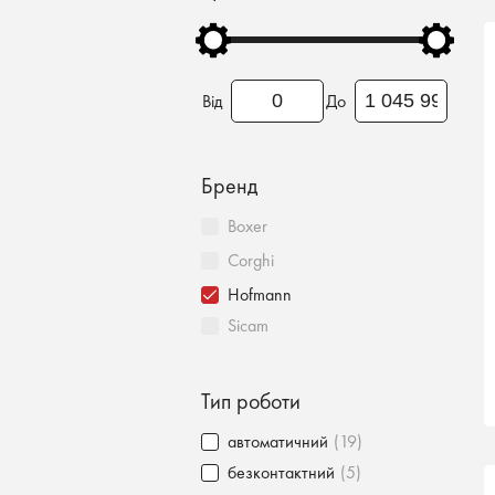
Від
До
Бренд
Boxer
Corghi
Hofmann
Sicam
Тип роботи
автоматичний
(19)
безконтактний
(5)