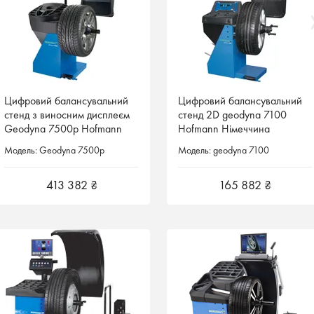
Цифровий балансувальний
Цифровий балансувальний
Цифровий балансувальний
Цифровий балансувальний
стенд з виносним дисплеєм
стенд з виносним дисплеєм
стенд 2D geodyna 7100
стенд 2D geodyna 7100
Geodyna 7500p Hofmann
Geodyna 7500p Hofmann
Hofmann Німеччина
Hofmann Німеччина
Німеччина
Німеччина
Модель: Geodyna 7500p
Модель: Geodyna 7500p
Модель: geodyna 7100
Модель: geodyna 7100
413 382 ₴
413 382 ₴
165 882 ₴
165 882 ₴