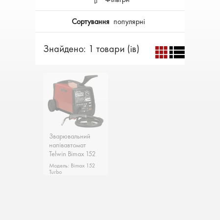
Сортування
популярні
Знайдено: 1 товари (ів)
Зварювальний
Зварювальний
напівавтомат
напівавтомат
Telwin Bimax 152
Telwin Bimax 152
Італія
Італія
Модель: Bimax 152
Модель: Bimax 152
Turbo
Turbo