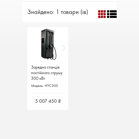
Знайдено: 1 товари (ів)
Зарядна станція
Зарядна станція
постійного струму
постійного струму
300 кВт
300 кВт
Модель: HYC300
Модель: HYC300
5 007 450 ₴
5 007 450 ₴