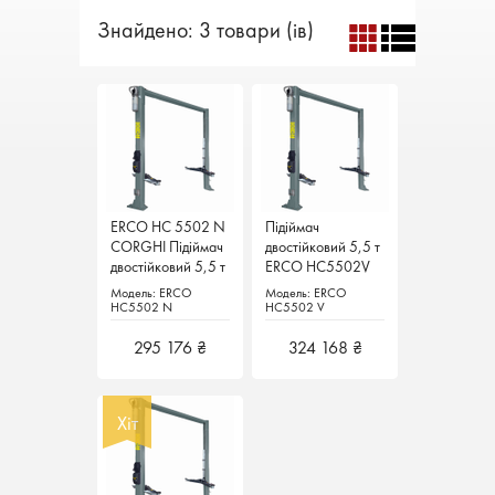
Знайдено: 3 товари (ів)
ERCO HC 5502 N
ERCO HC 5502 N
Підіймач
Підіймач
CORGHI Підіймач
CORGHI Підіймач
двостійковий 5,5 т
двостійковий 5,5 т
двостійковий 5,5 т
двостійковий 5,5 т
ERCO HC5502V
ERCO HC5502V
Італія
Італія
CORGHI Італія
CORGHI Італія
Модель: ERCO
Модель: ERCO
Модель: ERCO
Модель: ERCO
HC5502 N
HC5502 N
HC5502 V
HC5502 V
295 176 ₴
295 176 ₴
324 168 ₴
324 168 ₴
Хіт
Хіт