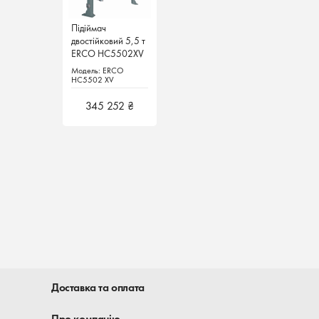
Підіймач
Підіймач
двостійковий 5,5 т
двостійковий 5,5 т
ERCO HC5502XV
ERCO HC5502XV
CORGHI Італія
CORGHI Італія
Модель: ERCO
Модель: ERCO
HC5502 XV
HC5502 XV
345 252 ₴
345 252 ₴
Доставка та оплата
Про компанію