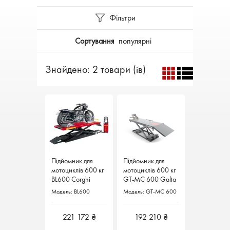
Фільтри
Сортування
популярні
Знайдено: 2 товари (ів)
Підйомник для
Підйомник для
Підйомник для
Підйомник для
мотоциклів 600 кг
мотоциклів 600 кг
мотоциклів 600 кг
мотоциклів 600 кг
BL600 Corghi
BL600 Corghi
GT-MC 600 Galta
GT-MC 600 Galta
Італія
Італія
Італія
Італія
Модель: BL600
Модель: BL600
Модель: GT-MC 600
Модель: GT-MC 600
221 172 ₴
221 172 ₴
192 210 ₴
192 210 ₴