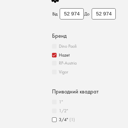
Від
До
Бренд
Dino Paoli
Hazet
RP-Austria
Vigor
Приводний квадрат
1"
1/2"
3/4"
(1)