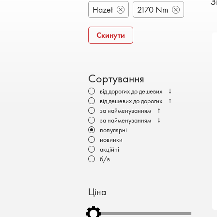
З
Бронеавтомобілі
Hazet
2170 Nm
Електромобілі
Скинути
Сортування
↓
від дорогих до дешевих
↑
від дешевих до дорогих
↑
за найменуванням
↓
за найменуванням
популярні
новинки
акційні
б/в
Ціна