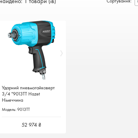
найдено: 1 товари (ів)
Сортування
:
Ударний пневмогайковерт
Ударний пневмогайковерт
3/4 "9013TT Hazet
3/4 "9013TT Hazet
Німеччина
Німеччина
Модель: 9013TT
Модель: 9013TT
52 974 ₴
52 974 ₴