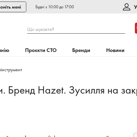
У
оніть мені
Будні з 10:00 до 17:00
Що шукаєте?
анію
Проєкти СТО
Бренди
Новини
інструмент
. Бренд Hazet. Зусилля на за