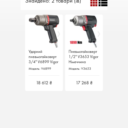
Знайдено: 2 товари (ів)
Ударний
Ударний
Пневмогайковерт
Пневмогайковерт
пневмогайковерт
пневмогайковерт
1/2" V3653 Vigor
1/2" V3653 Vigor
3/4" V6899 Vigor
3/4" V6899 Vigor
Німеччина
Німеччина
Німеччина
Німеччина
Модель: V6899
Модель: V6899
Модель: V3653
Модель: V3653
18 612 ₴
18 612 ₴
17 268 ₴
17 268 ₴