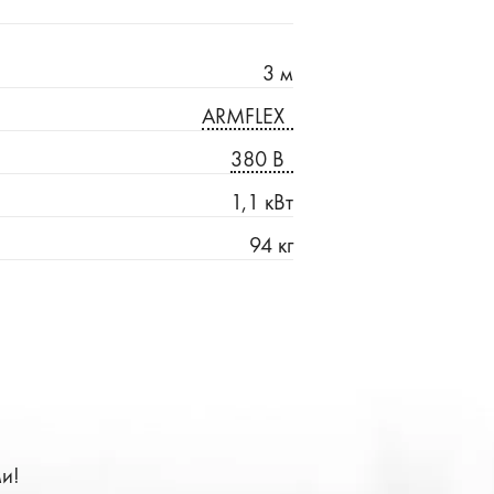
3 м
ARMFLEX
380 В
1,1 кВт
94 кг
и!