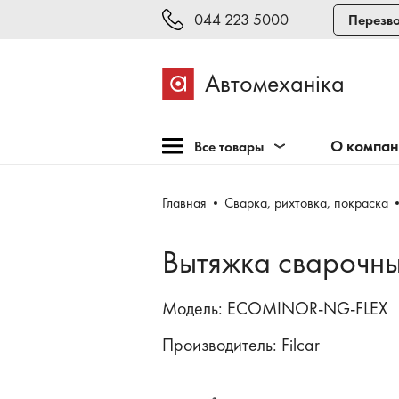
044 223 5000
Перезво
Автомеханіка
О компа
Все товары
Розпродажа
Главная
Сварка, рихтовка, покраска
Оборудование для СТО
Оборудование для
Вытяжка сварочн
шиномонтажа
Инструмент и мебель
Модель: ECOMINOR-NG-FLEX
Техосмотр и тестирование
Производитель:
Filcar
Сварка, рихтовка,
покраска