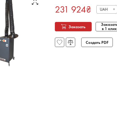
231 924
₴
UAH
Заказат
Заказать
в 1 клик
Создать PDF