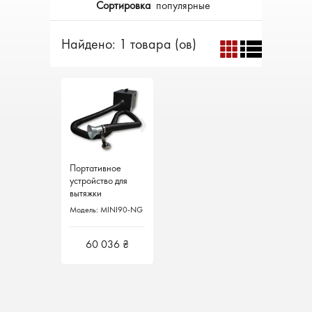
Сортировка
популярные
Найдено: 1 товара (ов)
Портативное
Портативное
устройство для
устройство для
вытяжки
вытяжки
сварочных газов
сварочных газов
Модель: MINI90-NG
Модель: MINI90-NG
MINI90-NG
MINI90-NG
FILCAR Италия
FILCAR Италия
60 036 ₴
60 036 ₴