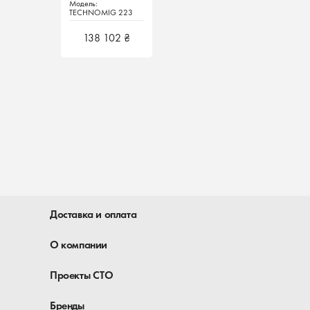
Модель:
Модель:
SPOOL GUN
SPOOL GUN
TECHNOMIG 223
TECHNOMIG 223
TREO SYNERGIC +
TREO SYNERGIC +
Telwin Италия
Telwin Италия
SPOOL GUN
SPOOL GUN
138 102 ₴
138 102 ₴
Доставка и оплата
О компании
Проекты СТО
Бренды