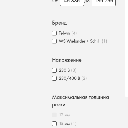
От
До
Бренд
Telwin
(4)
WS Wieländer + Schill
(1)
Напряжение
230 В
(3)
230/400 В
(2)
Максимальная толщина
резки
12 мм
15 мм
(1)