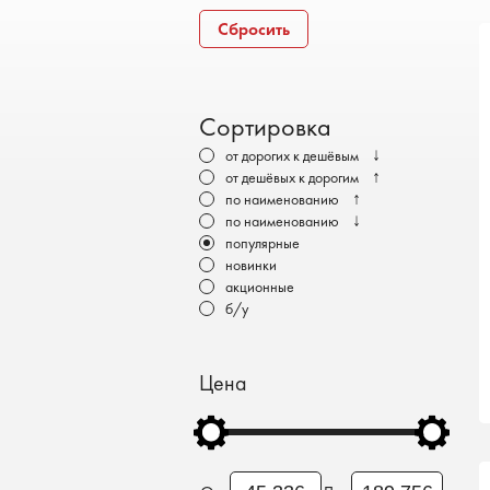
Бронеавтомобили
Сбросить
Электромобили
Сортировка
↓
от дорогих к дешёвым
↑
от дешёвых к дорогим
↑
по наименованию
↓
по наименованию
популярные
новинки
акционные
б/у
Цена