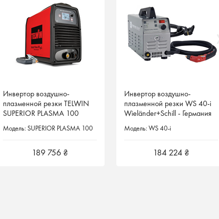
Инвертор воздушно-
Инвертор воздушно-
Инвертор воздушно-
Инвертор воздушно-
плазменной резки TELWIN
плазменной резки TELWIN
плазменной резки WS 40-i
плазменной резки WS 40-i
SUPERIOR PLASMA 100
SUPERIOR PLASMA 100
Wieländer+Schill - Германия
Wieländer+Schill - Германия
Италия
Италия
Модель: SUPERIOR PLASMA 100
Модель: SUPERIOR PLASMA 100
Модель: WS 40-i
Модель: WS 40-i
189 756 ₴
189 756 ₴
184 224 ₴
184 224 ₴