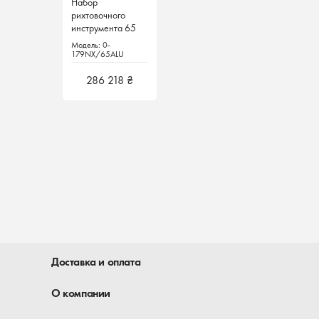
Набор
рихтовочного
инструмента 65
шт. для
Модель: 0-
алюминиевых
179NX/65ALU
деталей 0-
179NX/65ALU
286 218 ₴
Hazet Германия
Доставка и оплата
О компании