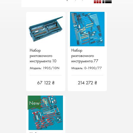
Набор
Набор
рихтовочного
рихтовочного
инструмента 10
инструмента 77
пр. VAS 5518
шт. 0-1900/77
Модель: 1905/10N
Модель: 0-1900/77
1905/10N Hazet
Hazet Германия
Германия
67 122 ₴
214 272 ₴
New