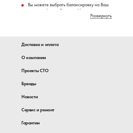
Вы можете выбрать балансировку на Ваш
вкус - от фирмы Sicam из Италии или
Развернуть
именитые балансировочные станки
Hofmann Geodyna.
Конструкция грузовых балансировок
хорошо продумана и удобна для
оператора - каждый станок имеет
Доставка и оплата
встроенный подъемник, который
значительно облегчает выполнение
О компании
операций установки и снятия колес.
Проекты СТО
Грузовой балансировочный станок
универсален - на нем можно без труда
обслуживать не только грузовые колеса,
Бренды
но и балансировать колеса легковых
автомобилей.
Новости
Вы можете купить любой станок для
грузового шиномонтажа или Вашего СТО
Сервис и ремонт
на нашем складе в Киеве, или заказать
оборудование с доставкой во все города
Гарантии
Украины любым из перевозчиков.