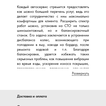
Каждый автосервис стремится предоставлять
как можно больший перечень услуг, ведь это
делает сотрудничество с ним максимально
комфортным для клиента. Расширить спектр
работ можно, установив на СТО не только
шиномонтажный, но и балансировочный
станок. Его задача заключается в устранении
дисбаланса колес, возникающего при
попадании в яму, наезде на бордюр, после
ремонта ходовой и т.п. Благодаря
балансировке, удается избежать таких
серьезных проблем, как повышение вибрации
во время езды, ускорение износа покрышек,
преждевременное разрушение элементов
подвески. Выбирать станки для балансировки
Развернуть
следует тщательно, обратившись в магазин
«Автомеханика».
Балансировочные станки для
Доставка и оплата
колес: какой выбрать?