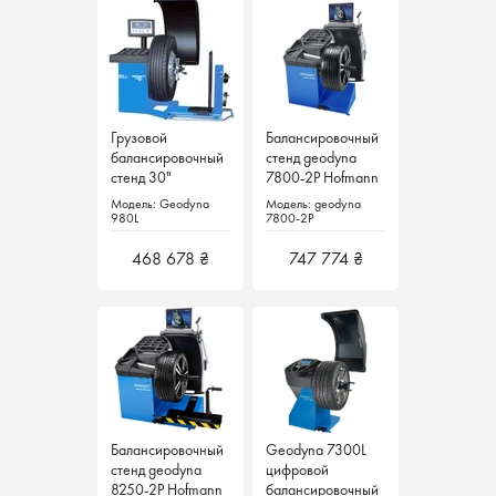
Грузовой
Грузовой
Балансировочный
Балансировочный
балансировочный
балансировочный
стенд geodyna
стенд geodyna
стенд 30"
стенд 30"
7800-2P Hofmann
7800-2P Hofmann
Geodyna 980L
Geodyna 980L
Германия
Германия
Модель: Geodyna
Модель: Geodyna
Модель: geodyna
Модель: geodyna
Hofmann Германия
Hofmann Германия
980L
980L
7800-2P
7800-2P
468 678 ₴
468 678 ₴
747 774 ₴
747 774 ₴
Балансировочный
Балансировочный
Geodyna 7300L
Geodyna 7300L
стенд geodyna
стенд geodyna
цифровой
цифровой
8250-2P Hofmann
8250-2P Hofmann
балансировочный
балансировочный