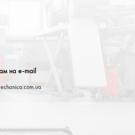
2
ам на e-mail
echanica.com.ua