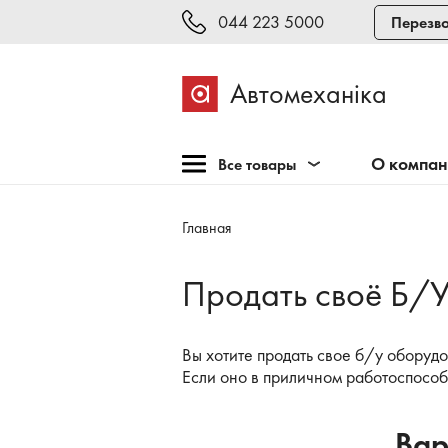
044 223 5000
Перезво
Автомеханіка
О компа
Все товары
Розпродажа
Главная
Оборудование для СТО
Оборудование для
Продать своё Б/
шиномонтажа
Инструмент и мебель
Вы хотите продать свое б/у оборуд
Техосмотр и тестирование
Если оно в приличном работоспособ
Сварка, рихтовка,
покраска
Вар