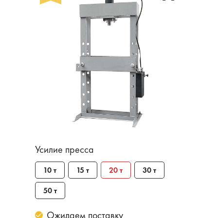
Усилие пресса
10 т
15 т
20 т
30 т
50 т
Ожидаем поставку