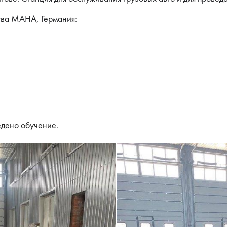
тва МАНА, Германия:
едено обучение.