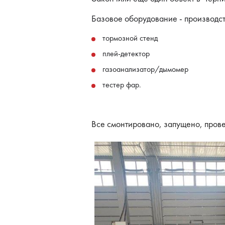
Бронеавтомобили
Базовое оборудование - производс
Электромобили
тормозной стенд
плей-детектор
газоанализатор/дымомер
тестер фар.
Все смонтировано, запущено, пров