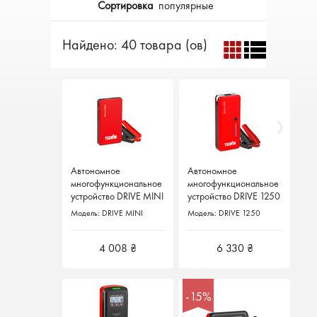
Сортировка
популярные
Найдено: 40 товара (ов)
Автономное
Автономное
Автономное
Автономное
многофункциональное
многофункциональное
многофункциональное
многофункциональное
устройство DRIVE MINI
устройство DRIVE MINI
устройство DRIVE 1250
устройство DRIVE 1250
Модель: DRIVE MINI
Модель: DRIVE MINI
Модель: DRIVE 1250
Модель: DRIVE 1250
4 008 ₴
4 008 ₴
6 330 ₴
6 330 ₴
-15%
-15%