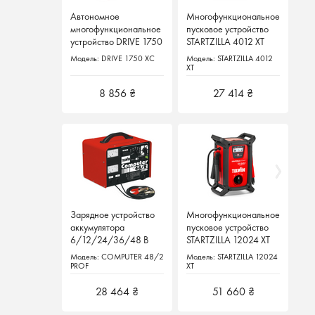
Автономное
Автономное
Многофункциональное
Многофункциональное
многофункциональное
многофункциональное
пусковое устройство
пусковое устройство
устройство DRIVE 1750
устройство DRIVE 1750
STARTZILLA 4012 XT
STARTZILLA 4012 XT
XC
XC
Модель: DRIVE 1750 XC
Модель: DRIVE 1750 XC
Модель: STARTZILLA 4012
Модель: STARTZILLA 4012
XT
XT
8 856 ₴
8 856 ₴
27 414 ₴
27 414 ₴
Зарядное устройство
Зарядное устройство
Многофункциональное
Многофункциональное
аккумулятора
аккумулятора
пусковое устройство
пусковое устройство
6/12/24/36/48 В
6/12/24/36/48 В
STARTZILLA 12024 XT
STARTZILLA 12024 XT
TELWIN COMPUTER
TELWIN COMPUTER
Модель: COMPUTER 48/2
Модель: COMPUTER 48/2
Модель: STARTZILLA 12024
Модель: STARTZILLA 12024
48/2 PROF Италия
48/2 PROF Италия
PROF
PROF
XT
XT
28 464 ₴
28 464 ₴
51 660 ₴
51 660 ₴