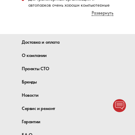
автопарков очень хороши компьютерные
зарядные устройства с полной
Развернуть
автоматикой
Есть в программе Telwin мощные пуско-
зарядные устройства и тележки для
быстрого запуска аккумуляторов грузовых
Доставка и оплата
автомобилей в холодное время.Как
правило, пуско-зарядная тележка
О компании
укомплектована набором инструментов
для обслуживания аккумуляторов,
Проекты СТО
смотрите спецификацию и комплектацию
приборов при покупке.
Бренды
Неплохим спросом пользуются пусковые
устройства-бустеры для хорошего и
Новости
уверенного старта автомобильных
акб зимой.
Сервис и ремонт
Все приборы от Телвин показывать нет
необходимости - мы представили на сайте
Гарантии
только наиболее популярные модели
устройств для зарядки и сервиса
F.A.Q.