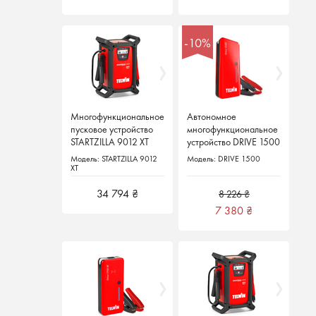
-10%
-10%
Многофункциональное
Многофункциональное
Автономное
Автономное
пусковое устройство
пусковое устройство
многофункциональное
многофункциональное
STARTZILLA 9012 XT
STARTZILLA 9012 XT
устройство DRIVE 1500
устройство DRIVE 1500
Модель: STARTZILLA 9012
Модель: STARTZILLA 9012
Модель: DRIVE 1500
Модель: DRIVE 1500
XT
XT
34 794 ₴
34 794 ₴
8 226 ₴
8 226 ₴
7 380
7 380
₴
₴