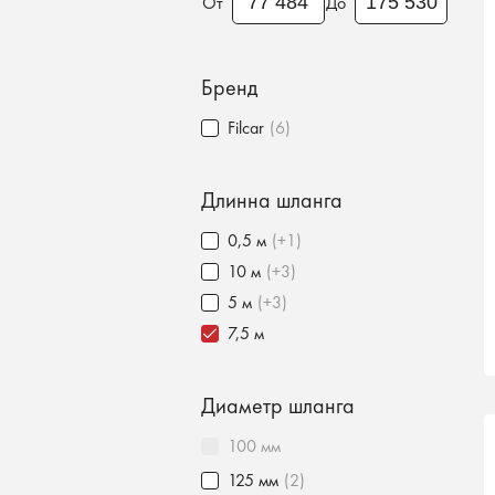
От
До
Бренд
Filcar
(6)
Длинна шланга
0,5 м
(+1)
10 м
(+3)
5 м
(+3)
7,5 м
Диаметр шланга
100 мм
125 мм
(2)