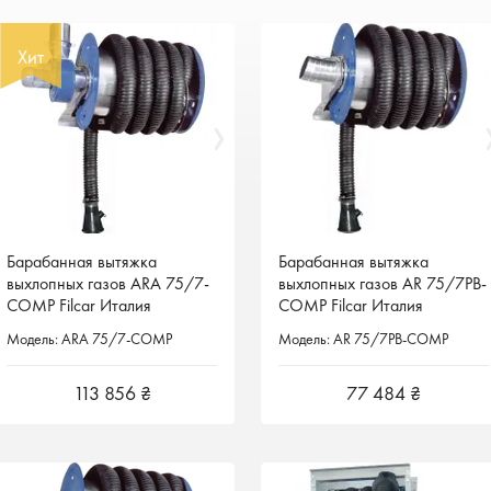
Хит
Хит
Барабанная вытяжка
Барабанная вытяжка
Барабанная вытяжка
Барабанная вытяжка
выхлопных газов ARA 75/7-
выхлопных газов ARA 75/7-
выхлопных газов AR 75/7PB-
выхлопных газов AR 75/7PB-
COMP Filcar Италия
COMP Filcar Италия
COMP Filcar Италия
COMP Filcar Италия
Модель: ARA 75/7-COMP
Модель: ARA 75/7-COMP
Модель: AR 75/7PB-COMP
Модель: AR 75/7PB-COMP
113 856 ₴
113 856 ₴
77 484 ₴
77 484 ₴