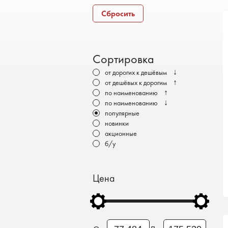
Бронеавтомобили
Сбросить
Электромобили
Сортировка
↓
от дорогих к дешёвым
↑
от дешёвых к дорогим
↑
по наименованию
↓
по наименованию
популярные
новинки
акционные
б/у
Цена