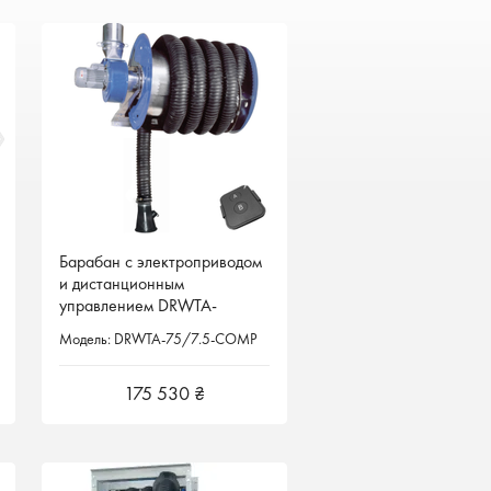
Барабан с электроприводом
Барабан с электроприводом
и дистанционным
и дистанционным
управлением DRWTA-
управлением DRWTA-
75/7.5-COMP Filcar Италия
75/7.5-COMP Filcar Италия
Модель: DRWTA-75/7.5-COMP
Модель: DRWTA-75/7.5-COMP
175 530 ₴
175 530 ₴