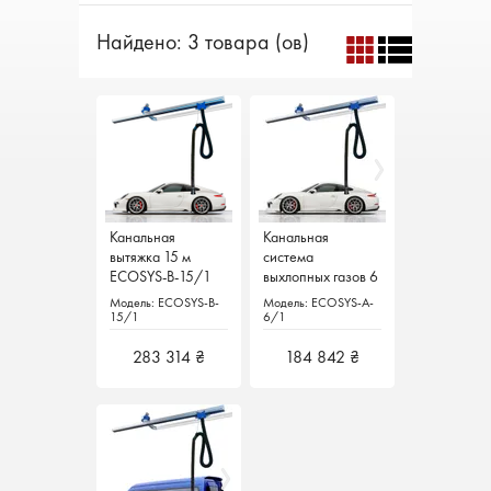
Найдено: 3 товара (ов)
Канальная
Канальная
Канальная
Канальная
вытяжка 15 м
вытяжка 15 м
система
система
ECOSYS-B-15/1
ECOSYS-B-15/1
выхлопных газов 6
выхлопных газов 6
м ECOSYS-A-6/1
м ECOSYS-A-6/1
Модель: ECOSYS-B-
Модель: ECOSYS-B-
Модель: ECOSYS-A-
Модель: ECOSYS-A-
Filcar Италия
Filcar Италия
15/1
15/1
6/1
6/1
283 314 ₴
283 314 ₴
184 842 ₴
184 842 ₴