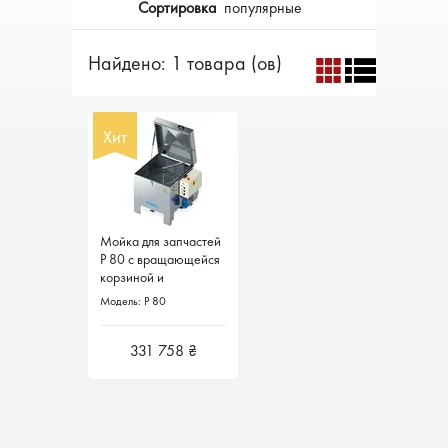
Сортировка
популярные
Найдено: 1 товара (ов)
Хит
Хит
Мойка для запчастей
Мойка для запчастей
P 80 с вращающейся
P 80 с вращающейся
корзиной и
корзиной и
электромеханическим
электромеханическим
Модель: P 80
Модель: P 80
управлением Teknox,
управлением Teknox,
Италия
Италия
331 758 ₴
331 758 ₴