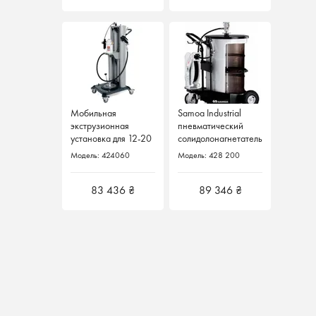
Мобильная
Мобильная
Samoa Industrial
экструзионная
экструзионная
пневматический
установка для 12-20
установка для 12-20
солидолонагнетатель
кг 424060 SAMOA
кг 424060 SAMOA
под 185 кг с
Модель: 424060
Модель: 424060
Модель: 428 200
Испания
Испания
катушкой
83 436 ₴
83 436 ₴
89 346 ₴