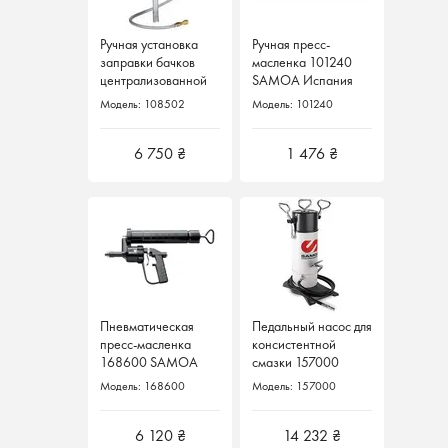
Ручная установка
Ручная пресс-
Ручная пресс-
заправки бачков
масленка 101240
масленка 101240
централизованной
SAMOA Испания
SAMOA Испания
смазки 108502
Модель: 108502
Модель: 101240
Модель: 101240
Samoa Испания
6 750 ₴
1 476 ₴
1 476 ₴
Пневматическая
Пневматическая
Педальный насос для
пресс-масленка
пресс-масленка
консистентной
168600 SAMOA
168600 SAMOA
смазки 157000
Испания
Испания
SAMOA Испания
Модель: 168600
Модель: 168600
Модель: 157000
6 120 ₴
6 120 ₴
14 232 ₴