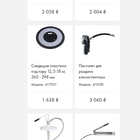
диаметра.
2 058 ₴
2 004 ₴
Следящая пластина
Пистолет для
под тару 12,5-18 кг,
раздачи
260 - 298 мм
консистентных
417001 Samoa
смазок 413077
Модель: 417001
Модель: 413081
Испания
SAMOA Испания
1 638 ₴
3 060 ₴