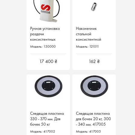
Ручная установка
Наконечник
раздачи
стальной
консистентных
консистентной
смазок 16 кг 150000
смазки для высокого
Модель: 150000
Модель: 121011
Samoa Испания
давления.
17 400 ₴
162 ₴
Следящая пластина
Следящая пластина
330 - 370 мм. Для
для бочек 20 кг, 300
бочек 50 кг
- 340 мм. 417005
стандартного
Samoa Испания
Модель: 417002
Модель: 417005