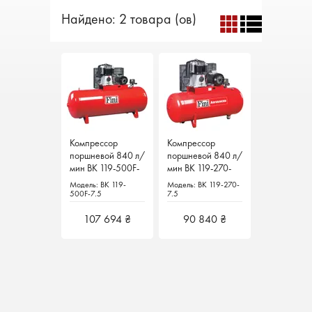
Найдено: 2 товара (ов)
Компрессор
Компрессор
Компрессор
Компрессор
поршневой 840 л/
поршневой 840 л/
поршневой 840 л/
поршневой 840 л/
мин BK 119-500F-
мин BK 119-500F-
мин BK 119-270-
мин BK 119-270-
7.5 Fini Италия
7.5 Fini Италия
7.5 Fini Италия
7.5 Fini Италия
Модель: BK 119-
Модель: BK 119-
Модель: BK 119-270-
Модель: BK 119-270-
500F-7.5
500F-7.5
7.5
7.5
107 694 ₴
107 694 ₴
90 840 ₴
90 840 ₴