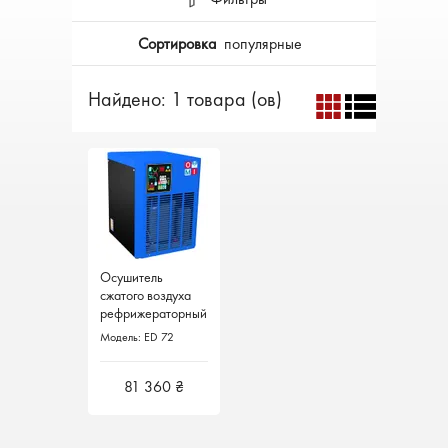
Сортировка
популярные
Найдено: 1 товара (ов)
Осушитель
Осушитель
сжатого воздуха
сжатого воздуха
рефрижераторный
рефрижераторный
1200 л/мин ED 72
1200 л/мин ED 72
Модель: ED 72
Модель: ED 72
Италия
Италия
81 360 ₴
81 360 ₴