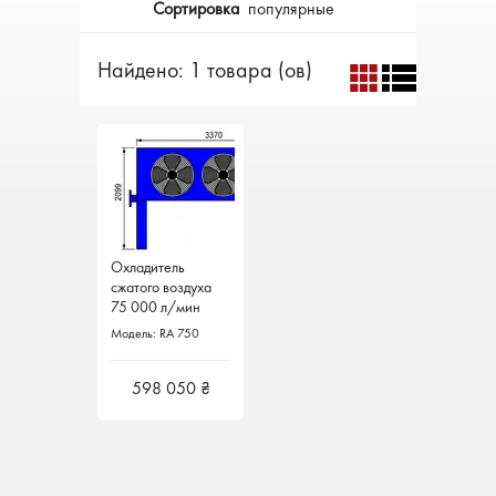
Сортировка
популярные
Найдено: 1 товара (ов)
Охладитель
Охладитель
сжатого воздуха
сжатого воздуха
75 000 л/мин
75 000 л/мин
Модель: RA 750
Модель: RA 750
598 050 ₴
598 050 ₴